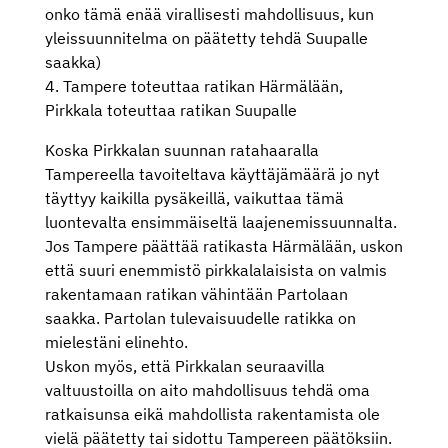
onko tämä enää virallisesti mahdollisuus, kun
yleissuunnitelma on päätetty tehdä Suupalle
saakka)
4. Tampere toteuttaa ratikan Härmälään,
Pirkkala toteuttaa ratikan Suupalle
Koska Pirkkalan suunnan ratahaaralla
Tampereella tavoiteltava käyttäjämäärä jo nyt
täyttyy kaikilla pysäkeillä, vaikuttaa tämä
luontevalta ensimmäiseltä laajenemissuunnalta.
Jos Tampere päättää ratikasta Härmälään, uskon
että suuri enemmistö pirkkalalaisista on valmis
rakentamaan ratikan vähintään Partolaan
saakka. Partolan tulevaisuudelle ratikka on
mielestäni elinehto.
Uskon myös, että Pirkkalan seuraavilla
valtuustoilla on aito mahdollisuus tehdä oma
ratkaisunsa eikä mahdollista rakentamista ole
vielä päätetty tai sidottu Tampereen päätöksiin.