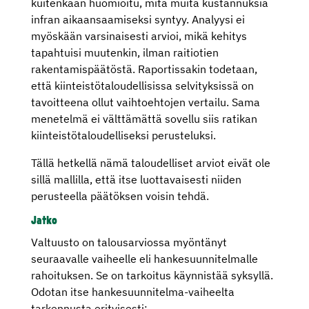
kuitenkaan huomioitu, mitä muita kustannuksia
infran aikaansaamiseksi syntyy. Analyysi ei
myöskään varsinaisesti arvioi, mikä kehitys
tapahtuisi muutenkin, ilman raitiotien
rakentamispäätöstä. Raportissakin todetaan,
että kiinteistötaloudellisissa selvityksissä on
tavoitteena ollut vaihtoehtojen vertailu. Sama
menetelmä ei välttämättä sovellu siis ratikan
kiinteistötaloudelliseksi perusteluksi.
Tällä hetkellä nämä taloudelliset arviot eivät ole
sillä mallilla, että itse luottavaisesti niiden
perusteella päätöksen voisin tehdä.
Jatko
Valtuusto on talousarviossa myöntänyt
seuraavalle vaiheelle eli hankesuunnitelmalle
rahoituksen. Se on tarkoitus käynnistää syksyllä.
Odotan itse hankesuunnitelma-vaiheelta
tarkennusta erityisesti: