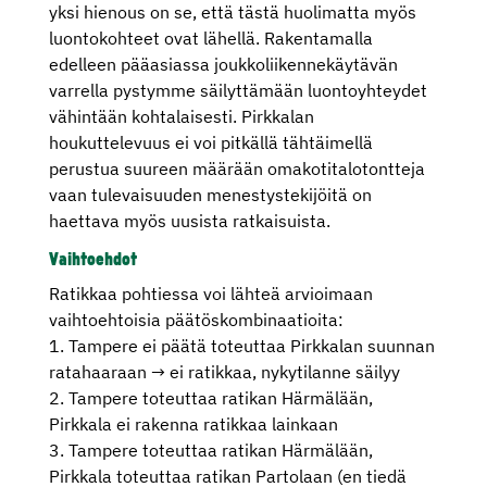
yksi hienous on se, että tästä huolimatta myös
luontokohteet ovat lähellä. Rakentamalla
edelleen pääasiassa joukkoliikennekäytävän
varrella pystymme säilyttämään luontoyhteydet
vähintään kohtalaisesti. Pirkkalan
houkuttelevuus ei voi pitkällä tähtäimellä
perustua suureen määrään omakotitalotontteja
vaan tulevaisuuden menestystekijöitä on
haettava myös uusista ratkaisuista.
Vaihtoehdot
Ratikkaa pohtiessa voi lähteä arvioimaan
vaihtoehtoisia päätöskombinaatioita:
1. Tampere ei päätä toteuttaa Pirkkalan suunnan
ratahaaraan → ei ratikkaa, nykytilanne säilyy
2. Tampere toteuttaa ratikan Härmälään,
Pirkkala ei rakenna ratikkaa lainkaan
3. Tampere toteuttaa ratikan Härmälään,
Pirkkala toteuttaa ratikan Partolaan (en tiedä