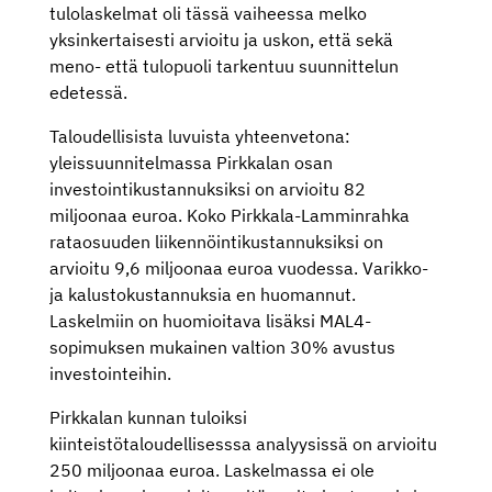
tulolaskelmat oli tässä vaiheessa melko
yksinkertaisesti arvioitu ja uskon, että sekä
meno- että tulopuoli tarkentuu suunnittelun
edetessä.
Taloudellisista luvuista yhteenvetona:
yleissuunnitelmassa Pirkkalan osan
investointikustannuksiksi on arvioitu 82
miljoonaa euroa. Koko Pirkkala-Lamminrahka
rataosuuden liikennöintikustannuksiksi on
arvioitu 9,6 miljoonaa euroa vuodessa. Varikko-
ja kalustokustannuksia en huomannut.
Laskelmiin on huomioitava lisäksi MAL4-
sopimuksen mukainen valtion 30% avustus
investointeihin.
Pirkkalan kunnan tuloiksi
kiinteistötaloudellisesssa analyysissä on arvioitu
250 miljoonaa euroa. Laskelmassa ei ole