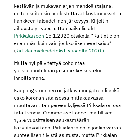
kestävän ja mukavan arjen mahdollistajana,
eniten kuitenkin huolestuttavat kustannukset ja
hankkeen taloudellinen järkevyys. Kirjoitin
aiheesta yli vuosi sitten paikallislehti
Pirkkalaiseen
15.1.2020 otsikolla ”Raitiotie on
enemmän kuin vain joukkoliikenneratkaisu”
(
Ratikka mielipideteksti vuodelta 2020.)
Mutta nyt päivitettyä pohdintaa
yleissuunnitelman ja some-keskustelun
innoittamana.
Kaupungistuminen on jatkuva megatrendi enkä
usko koronan sitä isossa mittakaavassa
muuttavan. Tampereen kyljessä Pirkkala on osa
tätä trendiä. Olemme asettaneet maltillisen
1,5% vuosittaisen asukasmäärän
kasvutavoitteen. Pirkkalassa on jo jonkin verran
suhteellisen tiivistä asutusta, mutta Pirkkalan