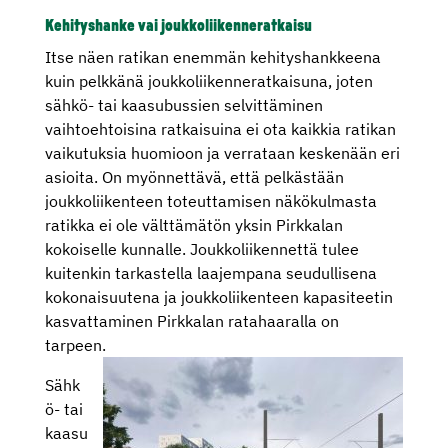
Kehityshanke vai joukkoliikenneratkaisu
Itse näen ratikan enemmän kehityshankkeena
kuin pelkkänä joukkoliikenneratkaisuna, joten
sähkö- tai kaasubussien selvittäminen
vaihtoehtoisina ratkaisuina ei ota kaikkia ratikan
vaikutuksia huomioon ja verrataan keskenään eri
asioita. On myönnettävä, että pelkästään
joukkoliikenteen toteuttamisen näkökulmasta
ratikka ei ole välttämätön yksin Pirkkalan
kokoiselle kunnalle. Joukkoliikennettä tulee
kuitenkin tarkastella laajempana seudullisena
kokonaisuutena ja joukkoliikenteen kapasiteetin
kasvattaminen Pirkkalan ratahaaralla on
tarpeen.
Sähk
ö- tai
kaasu