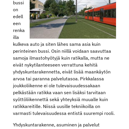
bussi
on
edell
een
renka
illa
kulkeva auto ja siten lähes sama asia kuin
perinteinen bussi. Osin niillä voidaan saavuttaa
samoja ilmastohyötyjä kuin ratikalla, mutta ne
eivät nykytilanteeseen verrattuna kehitä
yhdyskuntarakennetta, eivät lisää maankäytön
arvoa tai paranna palvelutasoa. Pirkkalassa
joukkoliikenne ei ole tulevaisuudessakaan
pelkästään ratikka vaan sen lisäksi tarvitaan
syöttöliikennettä sekä yhteyksiä muualle kuin
ratikkareitille. Niissä uusille tekniikoilla on
varmasti tulevaisuudessa entistä suurempi rooli.
Yhdyskuntarakenne, asuminen ja palvelut