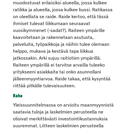
muodostuvat erilaisiksi alueella, jossa kulkee
ratikka ja alueella, jossa kulkee bussi. Ratikassa
on oleellista se raide. Raide kertoo, että tässä
ihmiset tulevat liikkumaan seuraavat
vuosikymmenet (-sadat?). Raiteen ympärille
kaavoitetaan ja rakennetaan asutusta,
palveluita, työpaikkoja ja näihin tulee olemaan
helppo, mukava ja kestävä tapa liikkua
jatkossakin. Arki sujuu raitiotien ympärillä.
Raiteen ympärillä ei tarvitse arvailla tuleeko
yritykseeni asiakkaita tai onko asunnollani
jälleenmyyntiarvoa. Raide takaa, että kysyntää
riittää pitkälle tulevaisuuteen.
Raha
Yleissuunnitelmassa on arvioitu maanmyynnistä
saatavia tuloja ja laskelmien perusteella ne
olisivat merkittävästi investointikustannuksia
suuremmat. Liitteen laskelmien perusteella