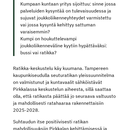
Kumpaan kuntaan yritys sijoittuu: sinne jossa
palveluiden kysyntää on tulevaisuudessa ja
sujuvat joukkoliikenneyhteydet varmistettu
vai jossa kysyntä kehittyy sattuman
varaisemmin?
Kumpi on houkuttelevampi
joukkoliikenneväline kyytiin hypättäväksi:
bussi vai ratikka?
Ratikka-keskustelu käy kuumana. Tampereen
kaupunkiseudulla seuturatikan yleissuunnitelma
on valmistunut ja kuntavaalit sähköistävät
Pirkkalassa keskustelun aiheesta, sillä saattaa
olla, että ratikasta päättää jo seuraava valtuusto
ja mahdollisesti ratahaaraa rakennettaisiin
2025-2028.
Suhtaudun itse positiivisesti ratikan
mahdollisuuksiin Pirkkalan kehittämisessä ja