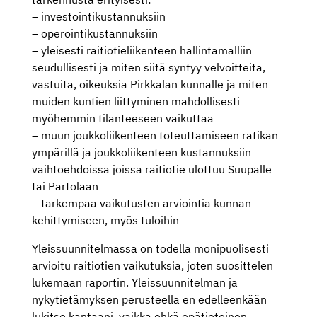
– investointikustannuksiin
– operointikustannuksiin
– yleisesti raitiotieliikenteen hallintamalliin
seudullisesti ja miten siitä syntyy velvoitteita,
vastuita, oikeuksia Pirkkalan kunnalle ja miten
muiden kuntien liittyminen mahdollisesti
myöhemmin tilanteeseen vaikuttaa
– muun joukkoliikenteen toteuttamiseen ratikan
ympärillä ja joukkoliikenteen kustannuksiin
vaihtoehdoissa joissa raitiotie ulottuu Suupalle
tai Partolaan
– tarkempaa vaikutusten arviointia kunnan
kehittymiseen, myös tuloihin
Yleissuunnitelmassa on todella monipuolisesti
arvioitu raitiotien vaikutuksia, joten suosittelen
lukemaan raportin. Yleissuunnitelman ja
nykytietämyksen perusteella en edelleenkään
lukitse kantaani, vaikka ehkä epätietoinen