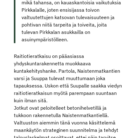
mikä tahansa, on kauaskantoisia vaikutuksia
Pirkkalalle, joten ensisijassa toivon
valtuutettujen katsovan tulevaisuuteen ja
pohtivan niitä tarpeita ja toiveita, joita
tulevan Pirkkalan asukkailla on
asuinympäristölleen.
Raitiotieratkaisu on pääasiassa
yhdyskuntarakennetta muokkaava
kuntakehityshanke. Partola, Naistenmatkantien
varsi ja Suuppa tulevat muuttumaan joka
tapauksessa. Uskon että Suupalle saakka viedyn
raitiotieratkaisun myötä parempaan suuntaan
kuin ilman sitä.
Jotkut ovat peloitelleet betonihelvetillä ja
tukkoon rakennetulla Naistenmatkantiellä.
Valtuuston aiemmin tänä vuonna käsittelemä
maankäytön strateginen suunnitelma ja tehdyt
talouslaskelmat osoittavat, ettei näin tarvitse