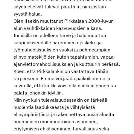
käydä elleivät tulevat päättäjät niin jostain
syystä halua.
Olen itsekin muuttanut Pirkkalaan 2000-luvun
alun vauhdikkaiden kasvuvuosien aikana.
Ihmisillä on edelleen tarve ja halu muuttaa
kaupunkiseudulle parempien opiskelu- ja
työmahdollisuuksien vuoksi ja pehmeämpien
elinvoimatekijöiden kuten tapahtumien, vapaa-
ajanviettomahdollisuuksien ja kulttuurin perässä.
Koen, että Pirkkalankin on vastattava tähän
tarpeeseen. Emme voi jäädä paikoillemme ja
kuvitella, että kaikki voisi olla niinkuin ennen tai
palata johonkin idylliin.
Niin nyt kuin tulevaisuudessakin on tärkeää
huolehtia laadukkaasta ja viihtyisästä
elinympäristöstä ja rakennettava uusia alueita
huomioiden monimuotoinen asuminen,
eriytymisen ehkäiseminen, turvallisuus sekä