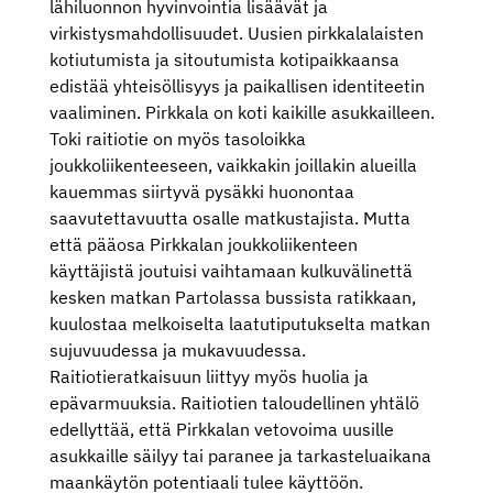
lähiluonnon hyvinvointia lisäävät ja
virkistysmahdollisuudet. Uusien pirkkalalaisten
kotiutumista ja sitoutumista kotipaikkaansa
edistää yhteisöllisyys ja paikallisen identiteetin
vaaliminen. Pirkkala on koti kaikille asukkailleen.
Toki raitiotie on myös tasoloikka
joukkoliikenteeseen, vaikkakin joillakin alueilla
kauemmas siirtyvä pysäkki huonontaa
saavutettavuutta osalle matkustajista. Mutta
että pääosa Pirkkalan joukkoliikenteen
käyttäjistä joutuisi vaihtamaan kulkuvälinettä
kesken matkan Partolassa bussista ratikkaan,
kuulostaa melkoiselta laatutiputukselta matkan
sujuvuudessa ja mukavuudessa.
Raitiotieratkaisuun liittyy myös huolia ja
epävarmuuksia. Raitiotien taloudellinen yhtälö
edellyttää, että Pirkkalan vetovoima uusille
asukkaille säilyy tai paranee ja tarkasteluaikana
maankäytön potentiaali tulee käyttöön.