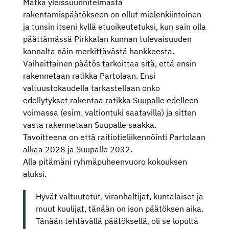
Matka yleissuunnitelmasta
rakentamispäätökseen on ollut mielenkiintoinen
ja tunsin itseni kyllä etuoikeutetuksi, kun sain olla
päättämässä Pirkkalan kunnan tulevaisuuden
kannalta näin merkittävästä hankkeesta.
Vaiheittainen päätös tarkoittaa sitä, että ensin
rakennetaan ratikka Partolaan. Ensi
valtuustokaudella tarkastellaan onko
edellytykset rakentaa ratikka Suupalle edelleen
voimassa (esim. valtiontuki saatavilla) ja sitten
vasta rakennetaan Suupalle saakka.
Tavoitteena on että raitiotieliikennöinti Partolaan
alkaa 2028 ja Suupalle 2032.
Alla pitämäni ryhmäpuheenvuoro kokouksen
aluksi.
Hyvät valtuutetut, viranhaltijat, kuntalaiset ja
muut kuulijat, tänään on ison päätöksen aika.
Tänään tehtävällä päätöksellä, oli se lopulta