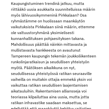
Kaupungistuminen trendinä jatkuu, mutta
riittääkö uusia asukkaita suunnitelluissa määrin
myös lähivuosikymmeninä Pirkkalaan? Osa
ryhmästämme on huolissaan maankäytön
vaikutuksista Pirkkalaan siinä määrin, ettemme
ole valtuustoryhmänä yksimielisesti
kunnanhallituksen pohjaesityksen takana.
Mahdollisuus päättää näinkin mittavasta ja
mullistavasta hankkeesta on avautunut
Tampereen kaupungin tekemän joukkoliikenteen
runkolinjaratkaisun ja seudullisen yhteistyön
myötä. Päätöksen aikaikkuna on nyt,
seudullisessa yhteistyössä ratikan seuraaville
vaiheilla on muitakin ottajia emmekä yksin voi
vaikuttaa ratikan seudullisen laajentamisen
aikatauluihin. Rakentamisen alliansseja voi
teoriassa kilpailuttaa aina uusia, mutta jotta
ratikan infravastike saadaan maksettua, se
edellyttää että maankäyttö kehittyy raitiotien