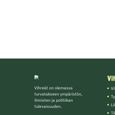
Vi
Vihreät on olemassa
Vi
turvatakseen ympäristön,
Ty
ihmisten ja politiikan
Li
tulevaisuuden.
Ti