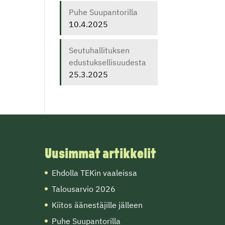
Puhe Suupantorilla
10.4.2025
Seutuhallituksen
edustuksellisuudesta
25.3.2025
Uusimmat artikkelit
Ehdolla TEKin vaaleissa
Talousarvio 2026
Kiitos äänestäjille jälleen
Puhe Suupantorilla