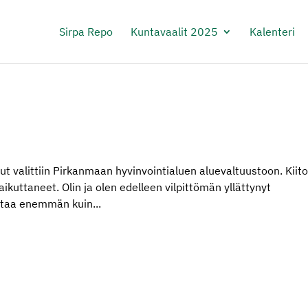
Sirpa Repo
Kuntavaalit 2025
Kalenteri
nut valittiin Pirkanmaan hyvinvointialuen aluevaltuustoon. Kiit
kuttaneet. Olin ja olen edelleen vilpittömän yllättynyt
ataa enemmän kuin...