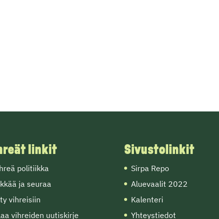
hreät linkit
Sivustolinkit
hreä politiikka
Sirpa Repo
kkää ja seuraa
Aluevaalit 2022
ity vihreisiin
Kalenteri
laa vihreiden uutiskirje
Yhteystiedot